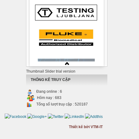
Thumbnail Slider trial version
THỐNG KÊ TRUY CẬP
Đang online :
6
Hôm nay :
683
Tổng số lượt truy cập :
520187
Thiết kế bởi VTM-IT