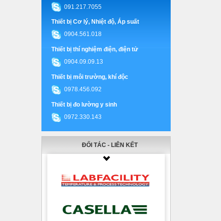
091.217.7055
Thiết bị Cơ lý, Nhiệt độ, Áp suất
0904.561.018
Thiết bị thí nghiệm điện, điện tử
0904.09.09.13
Thiết bị môi trường, khí độc
0978.456.092
Thiết bị đo lường y sinh
0972.330.143
ĐỐI TÁC - LIÊN KẾT