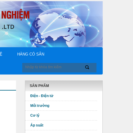
HỆ
HÀNG CÓ SẴN
SẢN PHẨM
Điện - Điện tử
Môi trường
Cơ lý
Áp suất