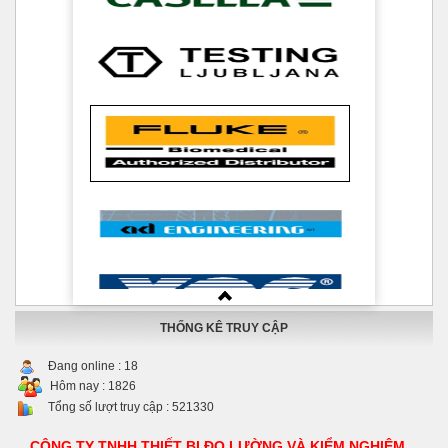
THỐNG KÊ TRUY CẬP
Đang online :
18
Hôm nay :
1826
Tổng số lượt truy cập :
521330
CÔNG TY TNHH THIẾT BỊ ĐO LƯỜNG VÀ KIỂM NGHIỆM