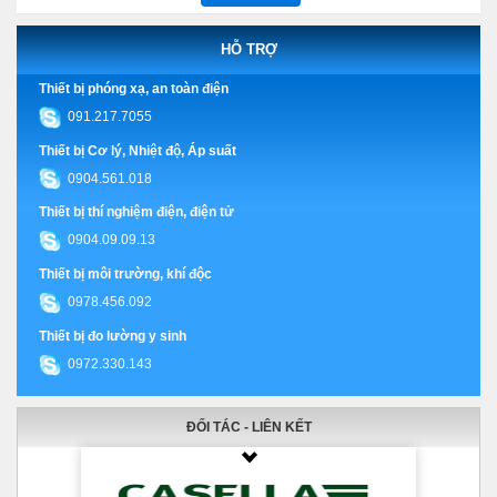
HỖ TRỢ
Thiết bị phóng xạ, an toàn điện
091.217.7055
Thiết bị Cơ lý, Nhiệt độ, Áp suất
0904.561.018
Thiết bị thí nghiệm điện, điện tử
0904.09.09.13
Thiết bị môi trường, khí độc
0978.456.092
Thiết bị đo lường y sinh
0972.330.143
ĐỐI TÁC - LIÊN KẾT