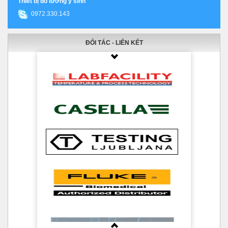
Thiết bị đo lường y sinh
0972.330.143
ĐỐI TÁC - LIÊN KẾT