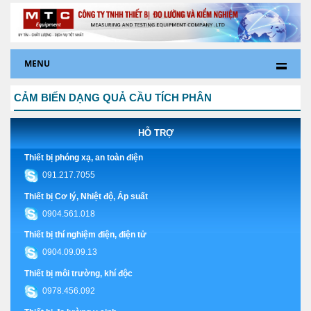
MENU
CẢM BIẾN DẠNG QUẢ CẦU TÍCH PHÂN
HỖ TRỢ
Thiết bị phóng xạ, an toàn điện
091.217.7055
Thiết bị Cơ lý, Nhiệt độ, Áp suất
0904.561.018
Thiết bị thí nghiệm điện, điện tử
0904.09.09.13
Thiết bị môi trường, khí độc
0978.456.092