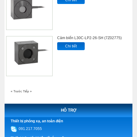
Cảm biến L30C-LP2-26-SH (7Z02775)
Chi tiết
« Trước
Tiếp »
HỖ TRỢ
Thiết bị phóng xạ, an toàn điện
091.217.7055