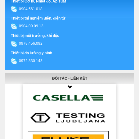
Thiết bị Cơ lý, Nhiệt độ, Áp suất
0904.561.018
Thiết bị thí nghiệm điện, điện tử
0904.09.09.13
Thiết bị môi trường, khí độc
0978.456.092
Thiết bị đo lường y sinh
0972.330.143
ĐỐI TÁC - LIÊN KẾT