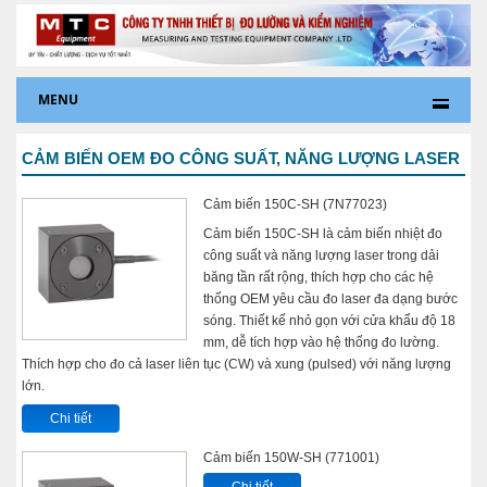
MENU
CẢM BIẾN OEM ĐO CÔNG SUẤT, NĂNG LƯỢNG LASER
Cảm biến 150C-SH (7N77023)
Cảm biến 150C-SH là cảm biến nhiệt đo
công suất và năng lượng laser trong dải
băng tần rất rộng, thích hợp cho các hệ
thống OEM yêu cầu đo laser đa dạng bước
sóng. Thiết kế nhỏ gọn với cửa khẩu độ 18
mm, dễ tích hợp vào hệ thống đo lường.
Thích hợp cho đo cả laser liên tục (CW) và xung (pulsed) với năng lượng
lớn.
Chi tiết
Cảm biến 150W-SH (771001)
Chi tiết