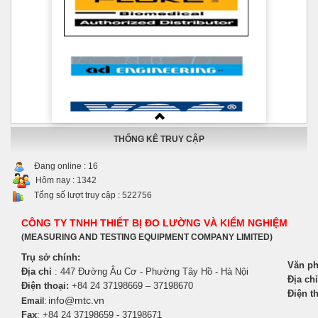
THỐNG KÊ TRUY CẬP
Đang online :
16
Hôm nay :
1342
Tổng số lượt truy cập :
522756
CÔNG TY TNHH THIẾT BỊ ĐO LƯỜNG VÀ KIỂM NGHIỆM
(MEASURING AND TESTING EQUIPMENT COMPANY LIMITED)
Trụ sở chính:
Văn ph
Địa chỉ
: 447 Đường Âu Cơ - Phường Tây Hồ - Hà Nội
Địa chỉ
Điện thoại:
+84 24 37198669 – 37198670
Điện th
info@mtc.vn
Email
:
Fax
: +84 24 37198659 - 37198671