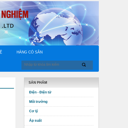
HỆ
HÀNG CÓ SẴN
SẢN PHẨM
Điện - Điện tử
Môi trường
Cơ lý
Áp suất