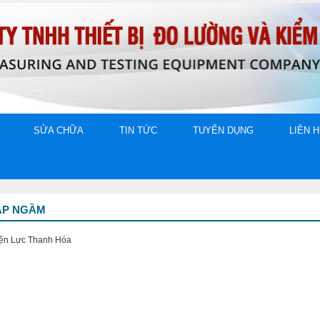
SỬA CHỮA
TIN TỨC
TUYỂN DỤNG
LIÊN 
CÁP NGẦM
iện Lực Thanh Hóa