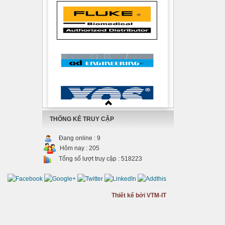
THỐNG KÊ TRUY CẬP
Đang online :
9
Hôm nay :
205
Tổng số lượt truy cập :
518223
Thiết kế bởi VTM-IT