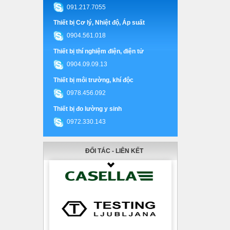
091.217.7055
Thiết bị Cơ lý, Nhiệt độ, Áp suất
0904.561.018
Thiết bị thí nghiệm điện, điện tử
0904.09.09.13
Thiết bị môi trường, khí độc
0978.456.092
Thiết bị đo lường y sinh
0972.330.143
ĐỐI TÁC - LIÊN KẾT