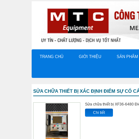
TRANG CHỦ
GIỚI THIỆU
SẢN PHẨM
SỬA CHỮA THIẾT BỊ XÁC ĐỊNH ĐIỂM SỰ CỐ 
Sửa chữa thiết bị XF36-6480 Đ
Chi tiết