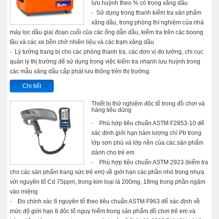
lưu huỳnh theo % có trong xăng dầu
- Sử dụng trong thanh kiểm tra sản phẩm
xăng dầu, trong phòng thí nghiệm của nhà
máy lọc dầu giai đoạn cuối của các ống dẫn dầu, kiểm tra trên các boong
tầu và các xe bồn chở nhiên liệu và các trạm xăng dầu
- Lý tưởng trang bị cho các phòng thanh tra, các đơn vị đo lường, chi cục
quản lý thị trường để sử dụng trong việc kiểm tra nhanh lưu huỳnh trong
các mẫu xăng dầu cấp phát lưu thông trên thị trường.
Chi tiết
Thiết bị thử nghiệm độc tố trong đồ chơi và
hàng tiêu dùng
- Phù hợp tiêu chuẩn ASTM F2853-10 để
xác định giới hạn hàm lượng chì Pb trong
lớp sơn phủ và lớp nền của các sản phẩm
dành cho trẻ em
- Phù hợp tiêu chuẩn ASTM 2923 (kiểm tra
cho các sản phẩm trang sức trẻ em) về giới hạn các phần nhỏ trong nhựa
với nguyên tố Cd 75ppm, trong kim loại là 200mg, 18mg trong phần ngậm
vào miệng
- Đo chính xác 8 nguyên tố theo tiêu chuẩn ASTM F963 để xác định về
mức độ giới hạn 8 độc tố nguy hiểm trong sản phẩm đồ chơi trẻ em và