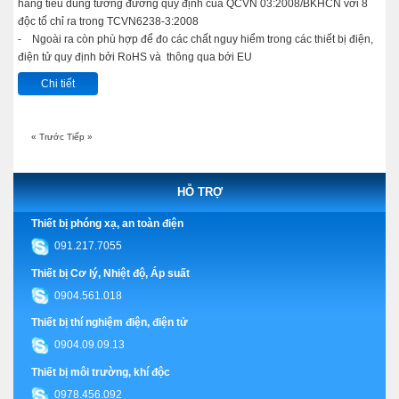
hàng tiêu dùng tương đương quy định của QCVN 03:2008/BKHCN với 8
độc tố chỉ ra trong TCVN6238-3:2008
- Ngoài ra còn phù hợp để đo các chất nguy hiểm trong các thiết bị điện,
điện tử quy định bởi RoHS và thông qua bới EU
Chi tiết
« Trước
Tiếp »
HỖ TRỢ
Thiết bị phóng xạ, an toàn điện
091.217.7055
Thiết bị Cơ lý, Nhiệt độ, Áp suất
0904.561.018
Thiết bị thí nghiệm điện, điện tử
0904.09.09.13
Thiết bị môi trường, khí độc
0978.456.092