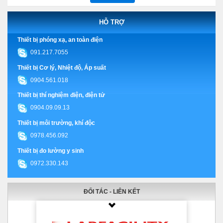
HỖ TRỢ
Thiết bị phóng xạ, an toàn điện
091.217.7055
Thiết bị Cơ lý, Nhiệt độ, Áp suất
0904.561.018
Thiết bị thí nghiệm điện, điện tử
0904.09.09.13
Thiết bị môi trường, khí độc
0978.456.092
Thiết bị đo lường y sinh
0972.330.143
ĐỐI TÁC - LIÊN KẾT