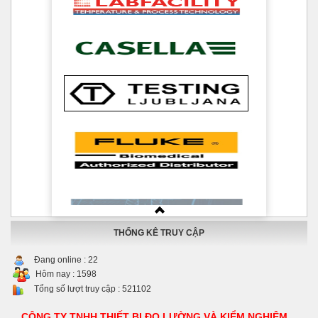
THỐNG KÊ TRUY CẬP
Đang online :
22
Hôm nay :
1598
Tổng số lượt truy cập :
521102
CÔNG TY TNHH THIẾT BỊ ĐO LƯỜNG VÀ KIỂM NGHIỆM