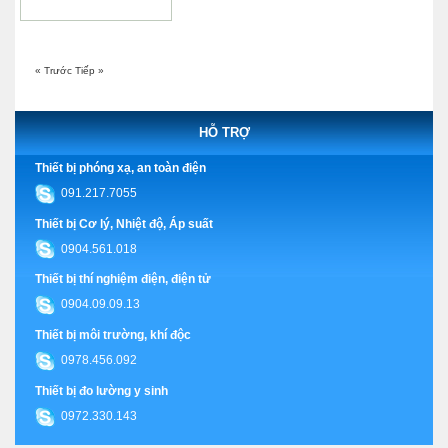
« Trước
Tiếp »
HỖ TRỢ
Thiết bị phóng xạ, an toàn điện
091.217.7055
Thiết bị Cơ lý, Nhiệt độ, Áp suất
0904.561.018
Thiết bị thí nghiệm điện, điện tử
0904.09.09.13
Thiết bị môi trường, khí độc
0978.456.092
Thiết bị đo lường y sinh
0972.330.143