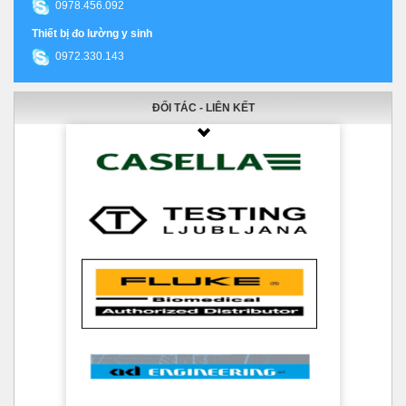
0978.456.092
Thiết bị đo lường y sinh
0972.330.143
ĐỐI TÁC - LIÊN KẾT