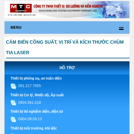
MENU
CẢM BIẾN CÔNG SUẤT, VỊ TRÍ VÀ KÍCH THƯỚC CHÙM
TIA LASER
HỖ TRỢ
Thiết bị phóng xạ, an toàn điện
091.217.7055
Thiết bị Cơ lý, Nhiệt độ, Áp suất
0904.561.018
Thiết bị thí nghiệm điện, điện tử
0904.09.09.13
Thiết bị môi trường, khí độc