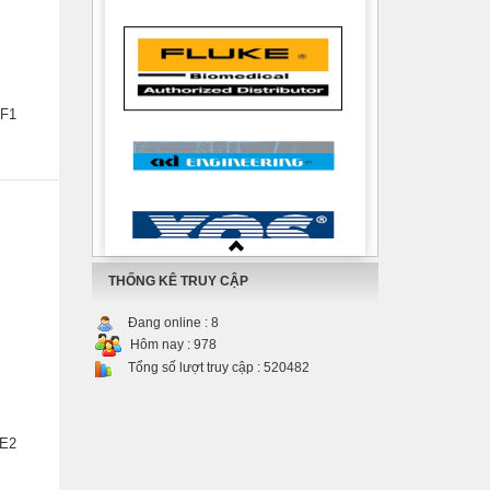
 F1
THỐNG KÊ TRUY CẬP
Đang online :
8
Hôm nay :
978
Tổng số lượt truy cập :
520482
 E2