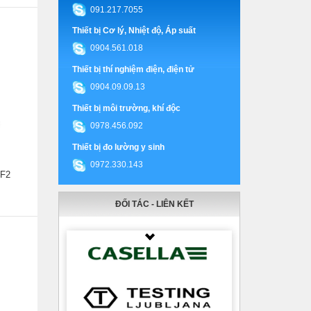
091.217.7055
Thiết bị Cơ lý, Nhiệt độ, Áp suất
0904.561.018
Thiết bị thí nghiệm điện, điện tử
0904.09.09.13
Thiết bị môi trường, khí độc
0978.456.092
Thiết bị đo lường y sinh
0972.330.143
 F2
ĐỐI TÁC - LIÊN KẾT
Thumbnail Slider trial version