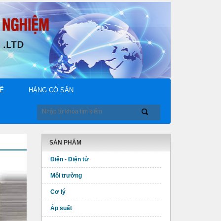
HỆ
HÀNG CÓ SẴN
SẢN PHẨM
Điện - Điện tử
Môi trường
Cơ lý
Áp suất