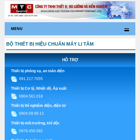
MENU
BỘ THIẾT BỊ HIỆU CHUẨN MÁY LI TÂM
HỖ TRỢ
Thiết bị phóng xạ, an toàn điện
091.217.7055
Thiết bị Cơ lý, Nhiệt độ, Áp suất
0904.561.018
Thiết bị thí nghiệm điện, điện tử
0904.09.09.13
Thiết bị môi trường, khí độc
0978.456.092