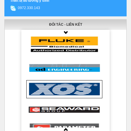
Thiết bị đo lường y sinh
0972.330.143
ĐỐI TÁC - LIÊN KẾT