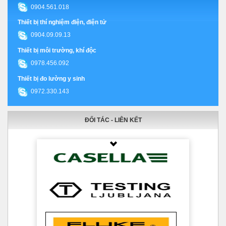
0904.561.018
Thiết bị thí nghiệm điện, điện tử
0904.09.09.13
Thiết bị môi trường, khí độc
0978.456.092
Thiết bị đo lường y sinh
0972.330.143
ĐỐI TÁC - LIÊN KẾT
Thumbnail Slider trial version