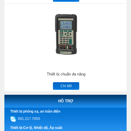
Thiết bị chuẩn đa năng
Chi tiết
HỖ TRỢ
Thiết bị phóng xạ, an toàn điện
091.217.7055
Thiết bị Cơ lý, Nhiệt độ, Áp suất