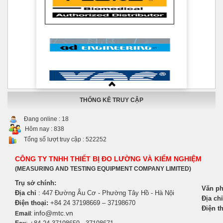
THỐNG KÊ TRUY CẬP
Đang online :
18
Hôm nay :
838
Tổng số lượt truy cập :
522252
CÔNG TY TNHH THIẾT BỊ ĐO LƯỜNG VÀ KIỂM NGHIỆM
(MEASURING AND TESTING EQUIPMENT COMPANY LIMITED)
Trụ sở chính:
Văn ph
Địa chỉ
: 447 Đường Âu Cơ - Phường Tây Hồ - Hà Nội
Địa chỉ
Điện thoại:
+84 24 37198669 – 37198670
Điện th
info@mtc.vn
Email
: