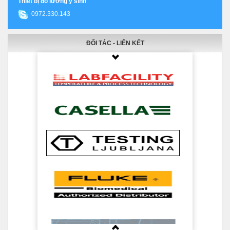
Thiết bị đo lường y sinh
0972.330.143
ĐỐI TÁC - LIÊN KẾT