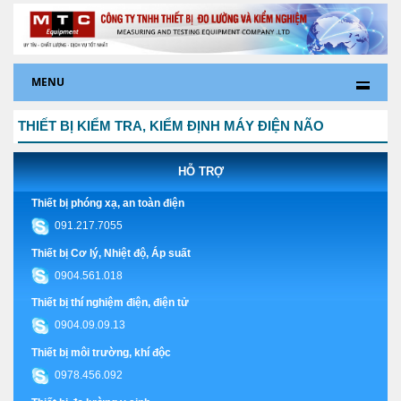
MENU
THIẾT BỊ KIỂM TRA, KIỂM ĐỊNH MÁY ĐIỆN NÃO
HỖ TRỢ
Thiết bị phóng xạ, an toàn điện
091.217.7055
Thiết bị Cơ lý, Nhiệt độ, Áp suất
0904.561.018
Thiết bị thí nghiệm điện, điện tử
0904.09.09.13
Thiết bị môi trường, khí độc
0978.456.092