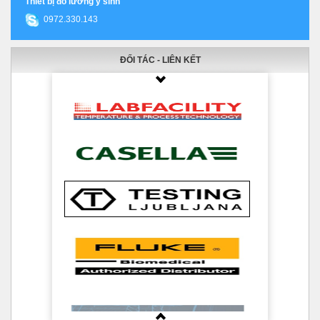
Thiết bị đo lường y sinh
0972.330.143
ĐỐI TÁC - LIÊN KẾT