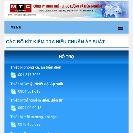
MENU
CÁC BỘ KÍT KIỂM TRA HIỆU CHUẨN ÁP SUẤT
HỖ TRỢ
Thiết bị phóng xạ, an toàn điện
091.217.7055
Thiết bị Cơ lý, Nhiệt độ, Áp suất
0904.561.018
Thiết bị thí nghiệm điện, điện tử
0904.09.09.13
Thiết bị môi trường, khí độc
0978.456.092