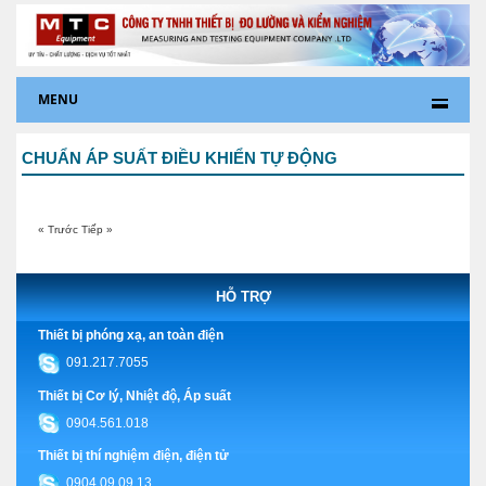
MENU
CHUẨN ÁP SUẤT ĐIỀU KHIỂN TỰ ĐỘNG
« Trước
Tiếp »
HỖ TRỢ
Thiết bị phóng xạ, an toàn điện
091.217.7055
Thiết bị Cơ lý, Nhiệt độ, Áp suất
0904.561.018
Thiết bị thí nghiệm điện, điện tử
0904.09.09.13