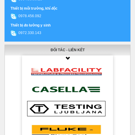
Thiết bị môi trường, khí độc
0978.456.092
Thiết bị đo lường y sinh
0972.330.143
ĐỐI TÁC - LIÊN KẾT