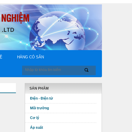
HỆ
HÀNG CÓ SẴN
SẢN PHẨM
Điện - Điện tử
Môi trường
Cơ lý
Áp suất