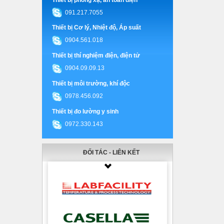
091.217.7055
Thiết bị Cơ lý, Nhiệt độ, Áp suất
0904.561.018
Thiết bị thí nghiệm điện, điện tử
0904.09.09.13
Thiết bị môi trường, khí độc
0978.456.092
Thiết bị đo lường y sinh
0972.330.143
ĐỐI TÁC - LIÊN KẾT