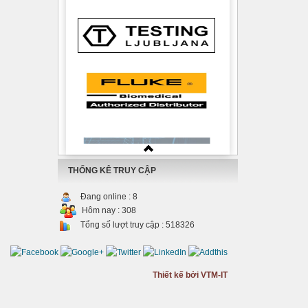
THỐNG KÊ TRUY CẬP
Đang online :
8
Hôm nay :
308
Tổng số lượt truy cập :
518326
Thiết kế bởi VTM-IT