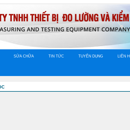
SỬA CHỮA
TIN TỨC
TUYỂN DỤNG
LIÊN 
ỌC