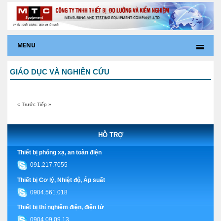
MENU
GIÁO DỤC VÀ NGHIÊN CỨU
« Trước
Tiếp »
HỖ TRỢ
Thiết bị phóng xạ, an toàn điện
091.217.7055
Thiết bị Cơ lý, Nhiệt độ, Áp suất
0904.561.018
Thiết bị thí nghiệm điện, điện tử
0904.09.09.13