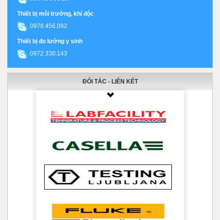
Thiết bị môi trường, khí độc
0978.456.092
Thiết bị đo lường y sinh
0972.330.143
ĐỐI TÁC - LIÊN KẾT