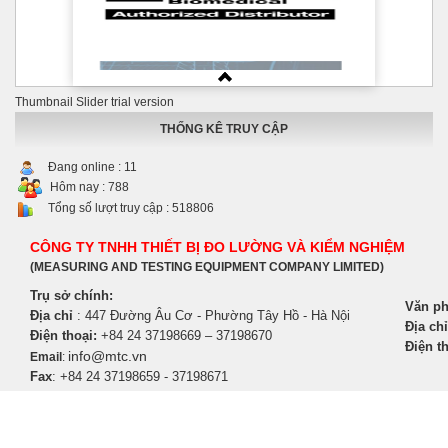
Thumbnail Slider trial version
THỐNG KÊ TRUY CẬP
Đang online :
11
Hôm nay :
788
Tổng số lượt truy cập :
518806
CÔNG TY TNHH THIẾT BỊ ĐO LƯỜNG VÀ KIỂM NGHIỆM
(MEASURING AND TESTING EQUIPMENT COMPANY LIMITED)
Trụ sở chính:
Văn ph
Địa chỉ
: 447 Đường Âu Cơ - Phường Tây Hồ - Hà Nội
Địa chỉ
Điện thoại:
+84 24 37198669 – 37198670
Điện th
info@mtc.vn
Email
:
Fax
: +84 24 37198659 - 37198671
Thiết kế bởi VTM-IT